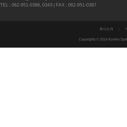
TEL : 062-951-0386, 0343 | FAX : 062-951-0387
회사소개
|
Copyrights © 2014 Kumho Sys