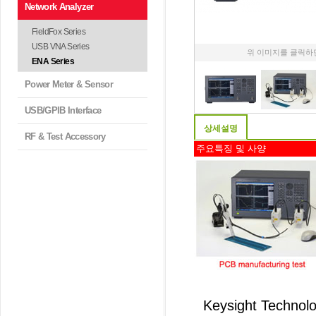
Network Analyzer
FieldFox Series
USB VNA Series
위 이미지를 클릭하
ENA Series
Power Meter & Sensor
USB/GPIB Interface
상세설명
RF & Test Accessory
주요특징 및 사양
Keysight Techn