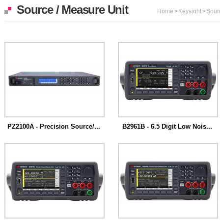
Source / Measure Unit
Home
>
Keysight
>
Sour
PZ2100A - Precision Source/...
B2961B - 6.5 Digit Low Nois...
1U 랙 공간에서 20개의 SMU 채널을 사용
키사이트 B2960B시리즈 파워소스는 6.5
하여 ...
디지트...