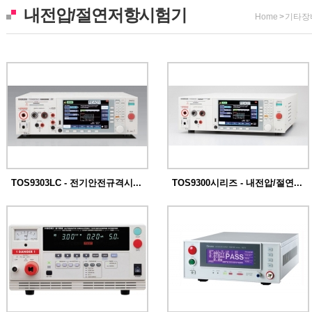
내전압/절연저항시험기
Home
>
기타장
TOS9303LC - 전기안전규격시...
TOS9300시리즈 - 내전압/절연...